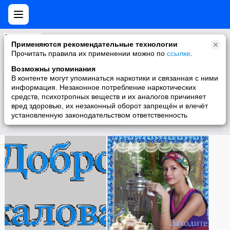
Виртуальная КОФЕЙНЯ @ Koffee- Tête-à-tête
Применяются рекомендательные технологии
литература, музыка, еда,напитки, медицина, дизайн, советы,посиделки,общение
Прочитать правила их применении можно по
ссылке
.
Возможны упоминания
В контенте могут упоминаться наркотики и связанная с ними
Подписаться
информация. Незаконное потребление наркотических
средств, психотропных веществ и их аналогов причиняет
вред здоровью, их незаконный оборот запрещён и влечёт
установленную законодательством ответственность
Участники
О группе
Видео