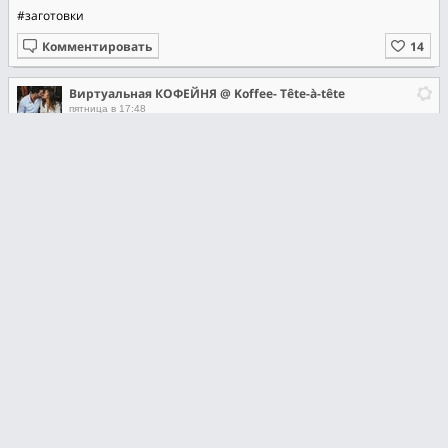
#заготовки
Комментировать
Виртуальная КОФЕЙНЯ @ Koffee- Tête-à-tête
пятница в 17:48
Цукаты из кабачка с лимоном 🍋
Многие готовили цукаты из тыквы, но их так же можно приготовить
из кабачка и они будут очень вкусными.
Ингредиенты:
1 кг очищенного кабачка,
500 г сахара,
1 лимон.
Приготовление:
Кабачок почистить и порезать. Добавить порезанный лимон без
косточек и засыпать сахаром.