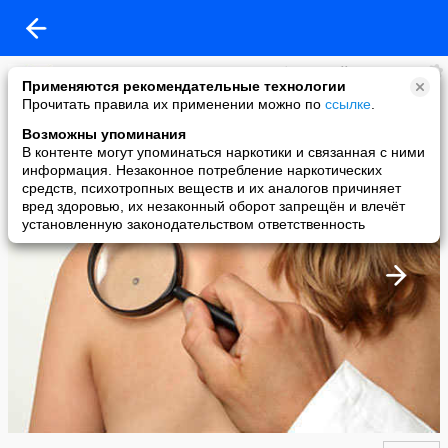
Сеть клинико-диагностических лабораторий "ОЛИМП"
Применяются рекомендательные технологии
added a photo
Прочитать правила их применении можно по
ссылке
.
07 Jan в 17:27
Возможны упоминания
В контенте могут упоминаться наркотики и связанная с ними
информация. Незаконное потребление наркотических
средств, психотропных веществ и их аналогов причиняет
вред здоровью, их незаконный оборот запрещён и влечёт
установленную законодательством ответственность