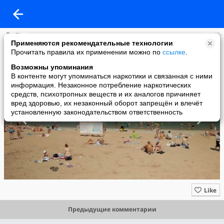
Летать Охота!
Применяются рекомендательные технологии
added a photo
Прочитать правила их применении можно по
ссылке
.
01 Dec в 13:54
Возможны упоминания
В контенте могут упоминаться наркотики и связанная с ними
информация. Незаконное потребление наркотических
средств, психотропных веществ и их аналогов причиняет
вред здоровью, их незаконный оборот запрещён и влечёт
установленную законодательством ответственность
Like
Предыдущие комментарии