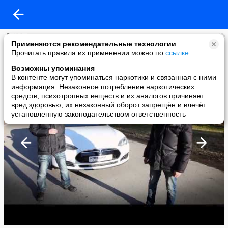
Летать Охота!
Применяются рекомендательные технологии
added a photo
Прочитать правила их применении можно по
ссылке
.
13 Jan в 12:29
Возможны упоминания
В контенте могут упоминаться наркотики и связанная с ними
информация. Незаконное потребление наркотических
средств, психотропных веществ и их аналогов причиняет
вред здоровью, их незаконный оборот запрещён и влечёт
установленную законодательством ответственность