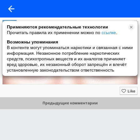
LINZAONLINE.RU
Применяются рекомендательные технологии
added a photo
Прочитать правила их применении можно по
ссылке
.
29 Aug в 00:53
Возможны упоминания
В контенте могут упоминаться наркотики и связанная с ними
информация. Незаконное потребление наркотических
средств, психотропных веществ и их аналогов причиняет
вред здоровью, их незаконный оборот запрещён и влечёт
установленную законодательством ответственность
Like
Предыдущие комментарии