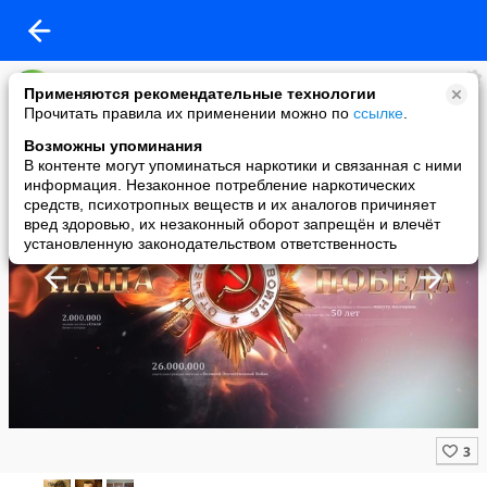
MIR24.TV
Применяются рекомендательные технологии
added a photo
Прочитать правила их применении можно по
ссылке
.
07 May в 17:53
Возможны упоминания
В контенте могут упоминаться наркотики и связанная с ними
информация. Незаконное потребление наркотических
средств, психотропных веществ и их аналогов причиняет
вред здоровью, их незаконный оборот запрещён и влечёт
установленную законодательством ответственность