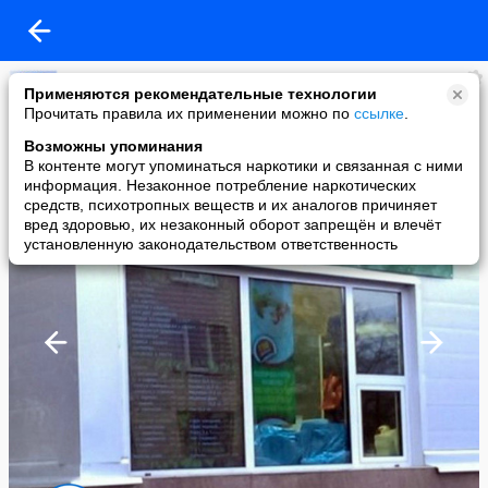
НУиГДЕ
Применяются рекомендательные технологии
added a photo
Прочитать правила их применении можно по
ссылке
.
07 Oct в 18:57
Возможны упоминания
В контенте могут упоминаться наркотики и связанная с ними
информация. Незаконное потребление наркотических
средств, психотропных веществ и их аналогов причиняет
вред здоровью, их незаконный оборот запрещён и влечёт
установленную законодательством ответственность