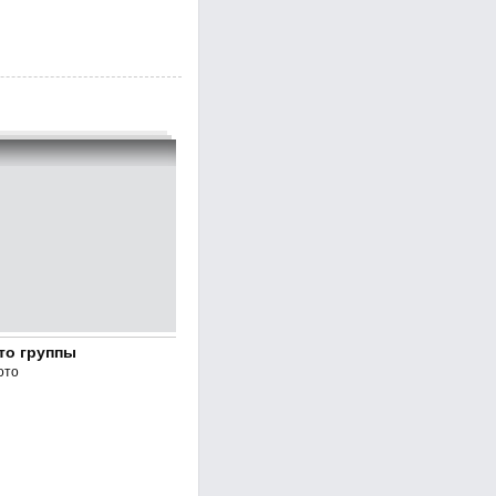
то группы
ото