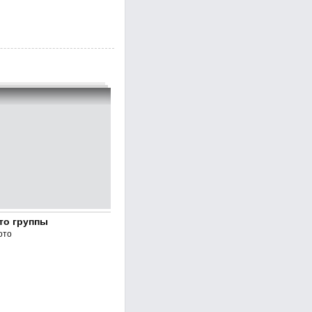
то группы
ото