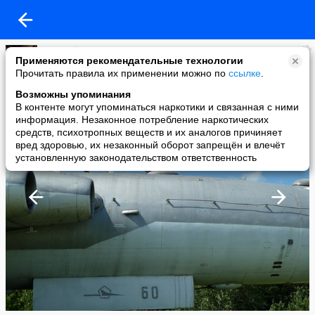
Para Bellum
Применяются рекомендательные технологии
added a photo
Прочитать правила их применении можно по
ссылке
.
13 Apr в 12:12
Возможны упоминания
В контенте могут упоминаться наркотики и связанная с ними
информация. Незаконное потребление наркотических
средств, психотропных веществ и их аналогов причиняет
вред здоровью, их незаконный оборот запрещён и влечёт
установленную законодательством ответственность