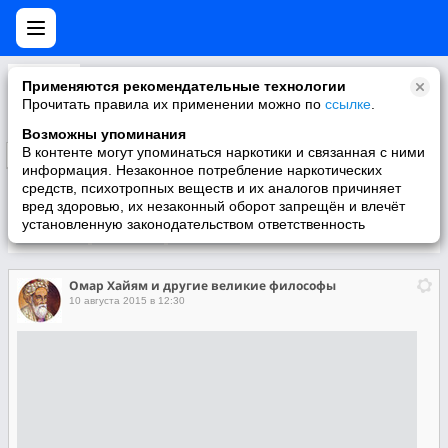
Омар Хайям и другие великие философы
Применяются рекомендательные технологии
Притчи, саморазвитие, философия, эзотерика, духовность, мораль, стихи.
Прочитать правила их применении можно по
ссылке
.
Возможны упоминания
В контенте могут упоминаться наркотики и связанная с ними
Подписаться
информация. Незаконное потребление наркотических
средств, психотропных веществ и их аналогов причиняет
вред здоровью, их незаконный оборот запрещён и влечёт
установленную законодательством ответственность
Участники
О группе
Видео
Омар Хайям и другие великие философы
10 августа 2015 в 12:30