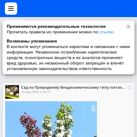
Сад по Природному биодинамическому типу питания растений.
Применяются рекомендательные технологии
Сообщество сторонников Природного землеДелия и растениеводства...
Прочитать правила их применении можно по
ссылке
.
Возможны упоминания
В контенте могут упоминаться наркотики и связанная с ними
Подписаться
информация. Незаконное потребление наркотических
средств, психотропных веществ и их аналогов причиняет
вред здоровью, их незаконный оборот запрещён и влечёт
установленную законодательством ответственность
Участники
О группе
Видео
Сад по Природному биодинамическому типу питания растений.
23 мая 2021 в 19:27