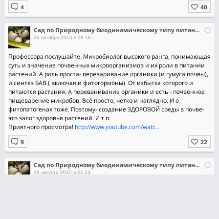
Сад по Природному биодинамическому типу питания растений.
26 октября 2015 в 18:18
Профессора послушайте. Микробиолог высокого ранга, понимающая
суть и значение почвенных микроорганизмов и их роли в питании
растений. А роль проста- переваривание органики (и гумуса почвы),
и синтез БАВ ( включая и фитогормоны). От избытка которого и
питаются растения. А переванивание органики и есть - почвенное
пищеварение микробов. Всё просто, четко и наглядно. И о
фитопатогенах тоже. Поэтому- создание ЗДОРОВОЙ среды в почве-
это залог здоровья растений. И т.п.
Приятного просмотра!
http://www.youtube.com/watc...
Сад по Природному биодинамическому типу питания растений.
19 августа 2015 в 21:14
Приглашаю в тему
http://forum.prihoz.ru/view...