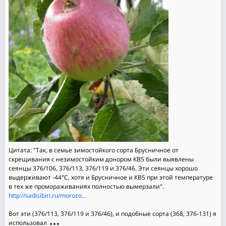
Цитата: "Так, в семье зимостойкого сорта Брусничное от
скрещивания с незимостойким донором КВ5 были выявлены
сеянцы 376/106, 376/113, 376/119 и 376/46. Эти сеянцы хорошо
выдерживают -44°С, хотя и Брусничное и КВ5 при этой температуре
в тех же промораживаниях полностью вымерзали".
http://sadisibiri.ru/morozo...
Вот эти (376/113, 376/119 и 376/46), и подобные сорта (368, 376-131) я
использовал