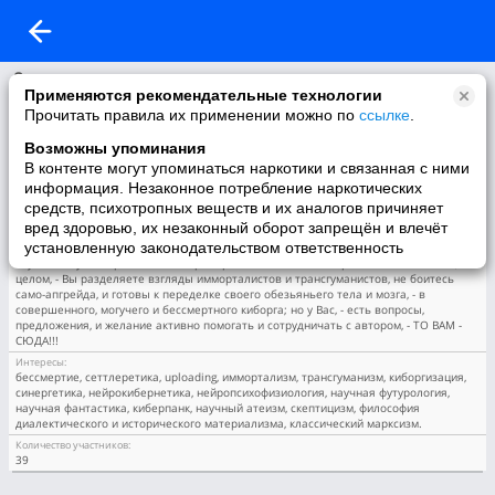
О группе
Применяются рекомендательные технологии
Название:
Прочитать правила их применении можно по
ссылке
.
Сеттлеретика - научная технология бессмертия.
Описание:
Возможны упоминания
Если Вы: не хотите более быть жалкой смертной обезьяной, и умирать от
В контенте могут упоминаться наркотики и связанная с ними
болезней, старости и несчастных случаев, а желаете быть бессмертным при жизни
и не хотите гибели человеческой цивилизации вместе с ее планетой; но Вы, - не
информация. Незаконное потребление наркотических
верите в мистические сказки (про бога, душу и загробную жизнь), не верите и в
средств, психотропных веществ и их аналогов причиняет
современные сказки лженауки (про торсионные поля, квантовое сознание, и
вред здоровью, их незаконный оборот запрещён и влечёт
подобный бред), и Вас не утешает псевдобессмерие в книгах и детях; если Вы, -
установленную законодательством ответственность
уважаете современную науку, и порожденные ею высокие технологии; если Вы, -
изучили научные работы Яна Корчмарюка по теме "Сеттлеретика" на его сайте; и в
целом, - Вы разделяете взгляды имморталистов и трансгуманистов, не боитесь
само-апгрейда, и готовы к переделке своего обезьяньего тела и мозга, - в
совершенного, могучего и бессмертного киборга; но у Вас, - есть вопросы,
предложения, и желание активно помогать и сотрудничать с автором, - ТО ВАМ -
СЮДА!!!
Интересы:
бессмертие, сеттлеретика, uploading, иммортализм, трансгуманизм, киборгизация,
синергетика, нейрокибернетика, нейропсихофизиология, научная футурология,
научная фантастика, киберпанк, научный атеизм, скептицизм, философия
диалектического и исторического материализма, классический марксизм.
Количество участников:
39