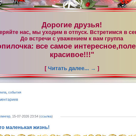
Дорогие друзья!
еряйте нас, мы уходим в отпуск. Встретимся в се
До встречи с уважением к вам группа
опилочка: все самое интересное,поле
красивое!!!"
[
Читать далее...
→
]
мила
,
события
ментариев
лингер
, 15-07-2026 23:54 (
ссылка
)
это маленькая жизнь!