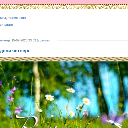
мила
,
поэзия
,
лето
ентария
лингер
, 15-07-2026 23:53 (
ссылка
)
дели четверг.