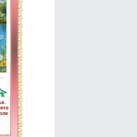
ье.
лето
поле