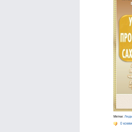
Метки:
Люд
0 комм