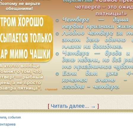
[
Читать далее...
→
]
мила
,
события
ентариев