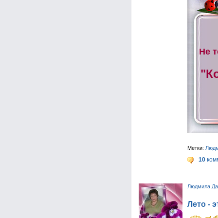
Не т
"К
Метки:
Люд
10
ком
Людмила Да
Лето - 