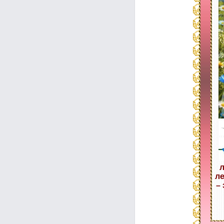
л
ле
– 