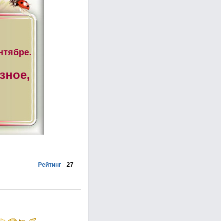
нтябре.
зное,
Рейтинг
27