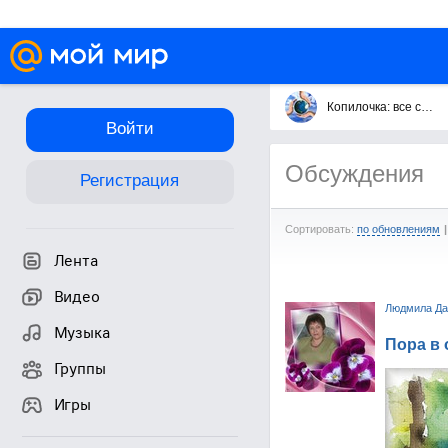
Копилочка: все самое интересное,полезное, красивое!!!
Войти
Обсуждения
Регистрация
Сортировать:
по обновлениям
|
Лента
Видео
Людмила Да
Музыка
Пора в 
Группы
Игры