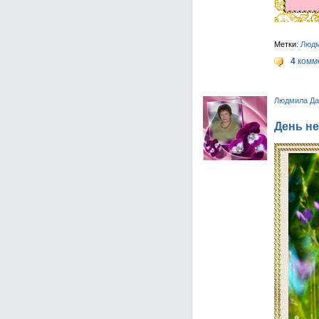
Метки:
Люд
4
комм
Людмила Да
День не