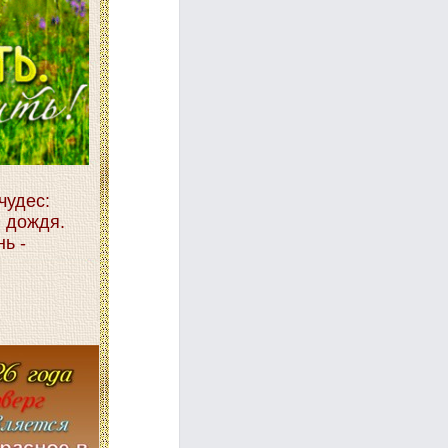
чудес:
я дождя.
ь -