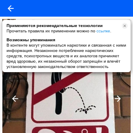
Мужской журнал
Применяются рекомендательные технологии
added a photo
Прочитать правила их применении можно по
ссылке
.
17 Jul в 10:26
Возможны упоминания
В контенте могут упоминаться наркотики и связанная с ними
информация. Незаконное потребление наркотических
средств, психотропных веществ и их аналогов причиняет
вред здоровью, их незаконный оборот запрещён и влечёт
установленную законодательством ответственность