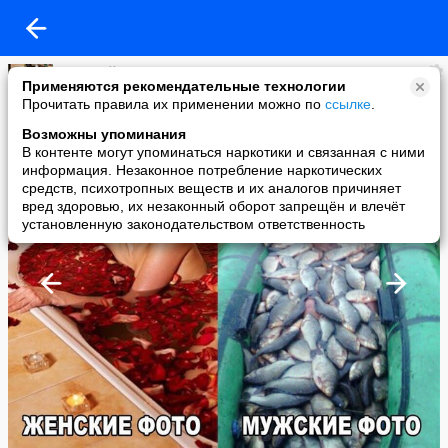
Мужской журнал
Применяются рекомендательные технологии
added a photo
Прочитать правила их применении можно по
ссылке
.
17 Jul в 12:16
Возможны упоминания
В контенте могут упоминаться наркотики и связанная с ними
информация. Незаконное потребление наркотических
средств, психотропных веществ и их аналогов причиняет
вред здоровью, их незаконный оборот запрещён и влечёт
установленную законодательством ответственность