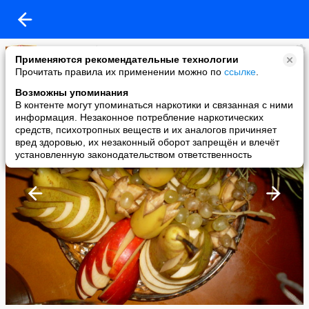
Пальчики оближешь
Применяются рекомендательные технологии
added a photo
Прочитать правила их применении можно по
ссылке
.
13 Jan в 09:57
Возможны упоминания
В контенте могут упоминаться наркотики и связанная с ними
информация. Незаконное потребление наркотических
средств, психотропных веществ и их аналогов причиняет
вред здоровью, их незаконный оборот запрещён и влечёт
установленную законодательством ответственность