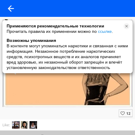
Психология
Применяются рекомендательные технологии
added a photo
Прочитать правила их применении можно по
ссылке
.
04 Jun в 19:56
Возможны упоминания
В контенте могут упоминаться наркотики и связанная с ними
информация. Незаконное потребление наркотических
средств, психотропных веществ и их аналогов причиняет
вред здоровью, их незаконный оборот запрещён и влечёт
установленную законодательством ответственность
Like: