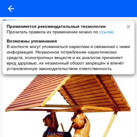
l p s p
Применяются рекомендательные технологии
added a photo
Прочитать правила их применении можно по
ссылке
.
11 Sep в 14:16
Возможны упоминания
В контенте могут упоминаться наркотики и связанная с ними
информация. Незаконное потребление наркотических
средств, психотропных веществ и их аналогов причиняет
вред здоровью, их незаконный оборот запрещён и влечёт
установленную законодательством ответственность