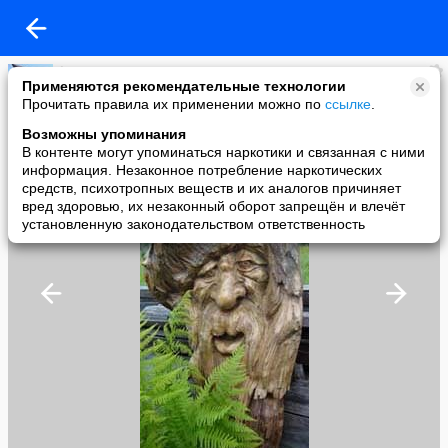
l p s p
Применяются рекомендательные технологии
added a photo
Прочитать правила их применении можно по
ссылке
.
11 Sep в 14:17
Возможны упоминания
В контенте могут упоминаться наркотики и связанная с ними
информация. Незаконное потребление наркотических
средств, психотропных веществ и их аналогов причиняет
вред здоровью, их незаконный оборот запрещён и влечёт
установленную законодательством ответственность