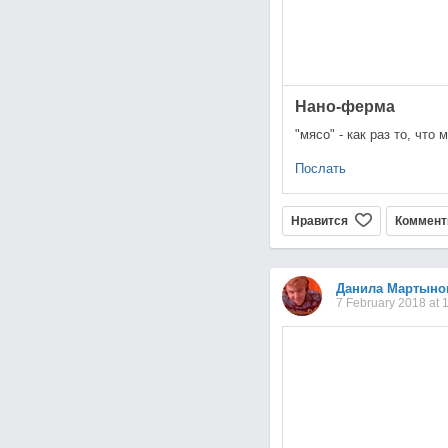
Нано-ферма
"мясо" - как раз то, что
Послать
Нравится
Коммент
Данила Мартыно
7 February 2018 at 