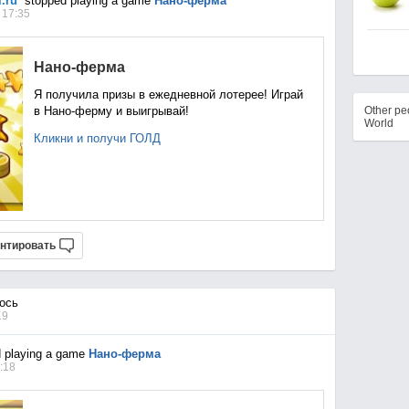
.ru
stopped playing a game
Нано-ферма
 17:35
Нано-ферма
Я получила призы в ежедневной лотерее! Играй
в Нано-ферму и выигрывай!
Other p
World
Кликни и получи ГОЛД
нтировать
ось
19
 playing a game
Нано-ферма
:18