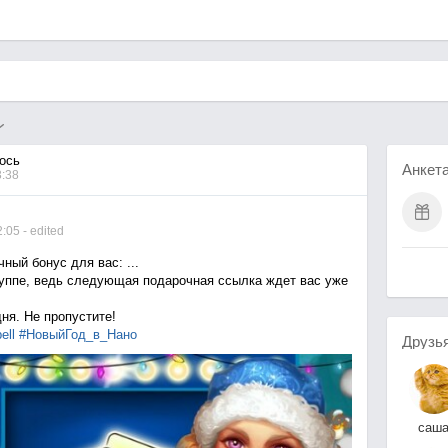
ось
Анкет
3:38
2:05
- edited
ный бонус для вас: ...
руппе, ведь следующая подарочная ссылка ждет вас уже
ня. Не пропустите!
ell
#НовыйГод_в_Нано
Друзь
саш
ивано