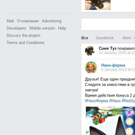
Mail
О компании
Advertising
Developers
Mobile version
Help
Discuss the project
Все
Guestbook
More
Terms and Conditions
Соня Туз
понравил
10 January 2023 at 1
Нано-ферма
6 January 2023 at 1
Друзья! Еще один празднич
Следите за новостями в г
завтра!
Время действия бонуса 2 д
#НаноФерма
#Нано
#RedSp