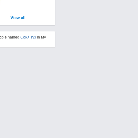
View all
eople named
Соня Туз
in My