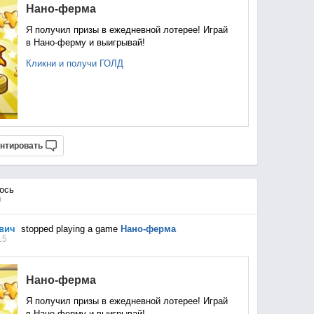
Нано-ферма
Я получил призы в ежедневной лотерее! Играй
в Нано-ферму и выигрывай!
Кликни и получи ГОЛД
нтировать
ось
9
вич
stopped playing a game
Нано-ферма
15
Нано-ферма
Я получил призы в ежедневной лотерее! Играй
в Нано-ферму и выигрывай!