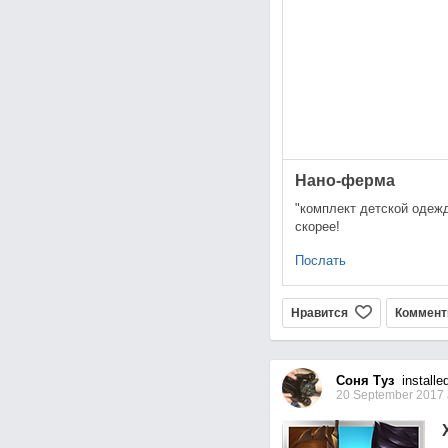
Нано-ферма
"комплект детской одежд
скорее!
Послать
Нравится
Коммент
Соня Туз
installe
20 September 2017 