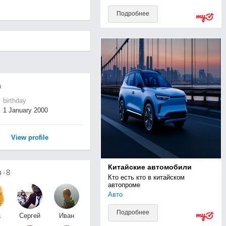
Подробнее
а
birthday
1 January 2000
View profile
Китайские автомобили
я
8
Кто есть кто в китайском 
автопроме
Авто
Подробнее
а
Сергей
Иван
ва
М
Иванович