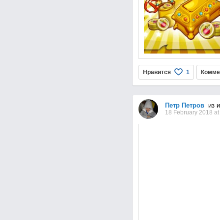
Нравится
Комме
1
Петр Петров
из 
18 February 2018 at