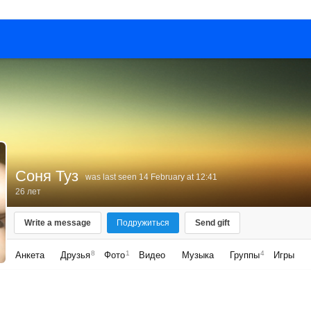
Соня Туз
was last seen 14 February at 12:41
26 лет
Write a message
Подружиться
Send gift
8
1
4
Анкета
Друзья
Фото
Видео
Музыка
Группы
Игры