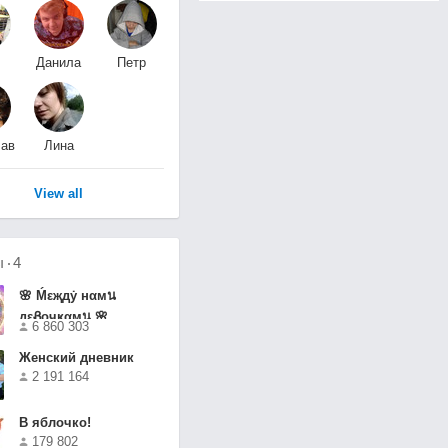
Данила
Петр
н
Мартынович
Петров
лав
Лина
м
М
View all
ы
4
🌸 Ḿεҗдẏ нαмน
дεᏰочҝαмน 🌸
6 860 303
Женский дневник
2 191 164
В яблочко!
179 802