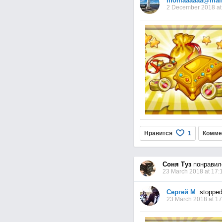
lifomaaaaaa@mail
2 December 2018 at
Нравится
Комме
1
Соня Туз
понравил
23 March 2018 at 17:
Сергей М
stopped
23 March 2018 at 17