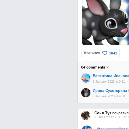
Нравится
1841
84
comments
Валентина Иванов
8 January 2023 at 0:31
Ирина Сухотерина
8 January 2023 at 4:58
Соня Туз
понравил
2 December 2018 at 