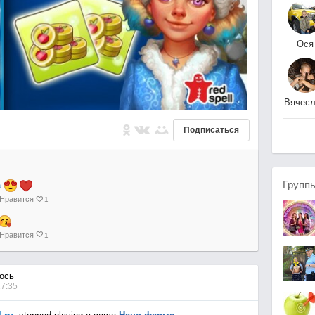
Ося
Оси
Вячес
Кли
Подписаться
Групп
а
Нравится
1
Нравится
1
ось
17:35