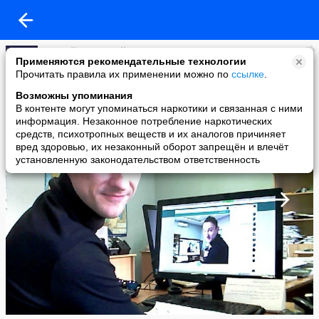
Андрей Смольный
Применяются рекомендательные технологии
added a photo
Прочитать правила их применении можно по
ссылке
.
07 Sep в 14:59
Возможны упоминания
В контенте могут упоминаться наркотики и связанная с ними
информация. Незаконное потребление наркотических
средств, психотропных веществ и их аналогов причиняет
вред здоровью, их незаконный оборот запрещён и влечёт
установленную законодательством ответственность