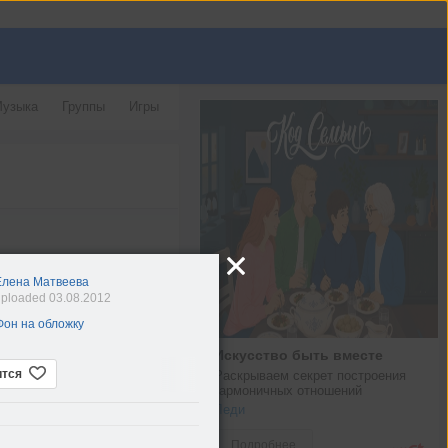
узыка
Группы
Игры
Елена Матвеева
ploaded 03.08.2012
Фон на обложку
Искусство быть вместе
ится
Раскрываем секрет построения 
гармоничных отношений
Леди
Подробнее