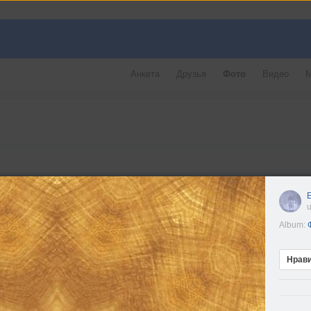
Анкета
Друзья
Фото
Видео
М
u
Album:
Нрав