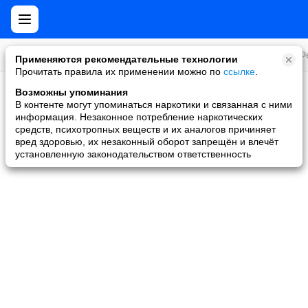
Все игры
Стратегии
Слоты и покер
Ролевые
Ф
Применяются рекомендательные технологии
Прочитать правила их применении можно по
ссылке
.
Возможны упоминания
Скидки и акции
В контенте могут упоминаться наркотики и связанная с ними
информация. Незаконное потребление наркотических
Ни одной игры не найдено
средств, психотропных веществ и их аналогов причиняет
вред здоровью, их незаконный оборот запрещён и влечёт
установленную законодательством ответственность