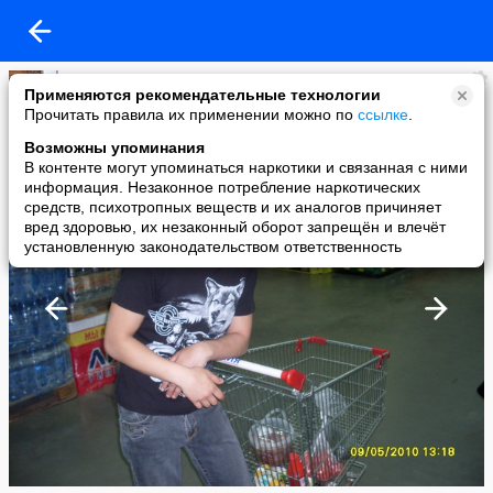
КаТяRа
Применяются рекомендательные технологии
added a photo
Прочитать правила их применении можно по
ссылке
.
22 May в 12:53
Возможны упоминания
В контенте могут упоминаться наркотики и связанная с ними
информация. Незаконное потребление наркотических
средств, психотропных веществ и их аналогов причиняет
вред здоровью, их незаконный оборот запрещён и влечёт
установленную законодательством ответственность