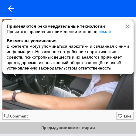
КаТяRа
Применяются рекомендательные технологии
added a photo
Прочитать правила их применении можно по
ссылке
.
01 Jul в 07:10
Возможны упоминания
В контенте могут упоминаться наркотики и связанная с ними
информация. Незаконное потребление наркотических
средств, психотропных веществ и их аналогов причиняет
вред здоровью, их незаконный оборот запрещён и влечёт
установленную законодательством ответственность
Comment
Like
Предыдущие комментарии