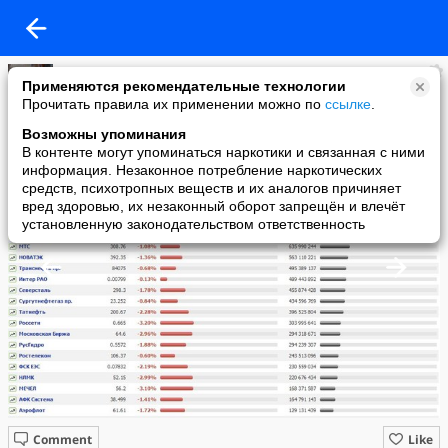
ОС
Применяются рекомендательные технологии
added a photo
Прочитать правила их применении можно по
ссылке
.
03 Dec в 16:56
Возможны упоминания
В контенте могут упоминаться наркотики и связанная с ними
информация. Незаконное потребление наркотических
средств, психотропных веществ и их аналогов причиняет
вред здоровью, их незаконный оборот запрещён и влечёт
установленную законодательством ответственность
Comment
Like