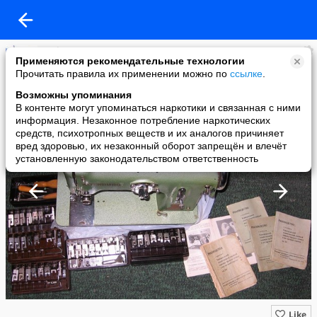
Andrey K.
Применяются рекомендательные технологии
added a photo
Прочитать правила их применении можно по
ссылке
.
28 Jan в 15:35
Возможны упоминания
В контенте могут упоминаться наркотики и связанная с ними
информация. Незаконное потребление наркотических
средств, психотропных веществ и их аналогов причиняет
вред здоровью, их незаконный оборот запрещён и влечёт
установленную законодательством ответственность
Like