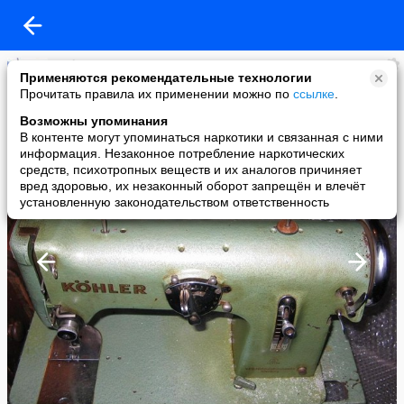
Andrey K.
Применяются рекомендательные технологии
added a photo
Прочитать правила их применении можно по
ссылке
.
28 Jan в 15:35
Возможны упоминания
В контенте могут упоминаться наркотики и связанная с ними
информация. Незаконное потребление наркотических
средств, психотропных веществ и их аналогов причиняет
вред здоровью, их незаконный оборот запрещён и влечёт
установленную законодательством ответственность