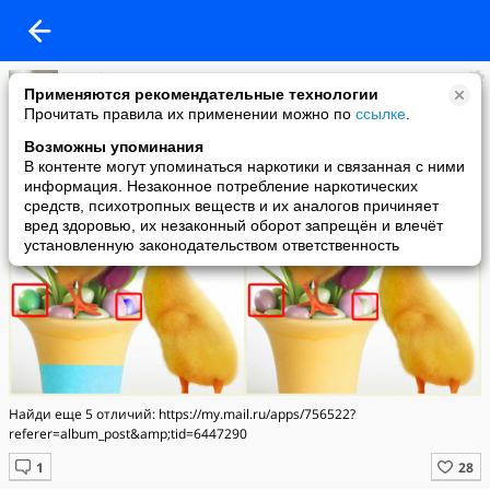
ricard teppinq
Применяются рекомендательные технологии
added a photo
Прочитать правила их применении можно по
ссылке
.
01 Sep в 13:02
Возможны упоминания
В контенте могут упоминаться наркотики и связанная с ними
информация. Незаконное потребление наркотических
средств, психотропных веществ и их аналогов причиняет
вред здоровью, их незаконный оборот запрещён и влечёт
установленную законодательством ответственность
Найди еще 5 отличий: https://my.mail.ru/apps/756522?
referer=album_post&amp;tid=6447290