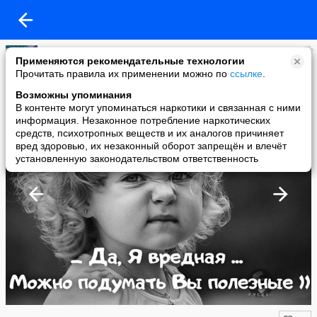
Varvara
Применяются рекомендательные технологии
added a photo
Прочитать правила их применении можно по
ссылке
.
31 Oct в 07:23
Возможны упоминания
В контенте могут упоминаться наркотики и связанная с ними
информация. Незаконное потребление наркотических
средств, психотропных веществ и их аналогов причиняет
вред здоровью, их незаконный оборот запрещён и влечёт
установленную законодательством ответственность