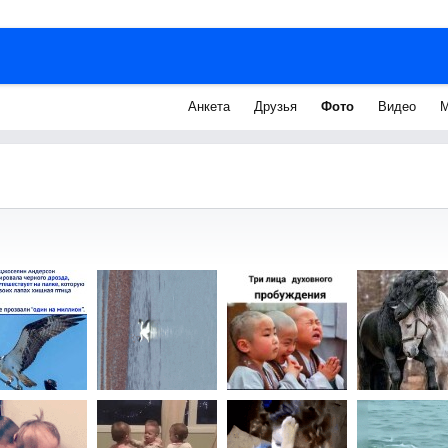
Анкета
Друзья
Фото
Видео
М