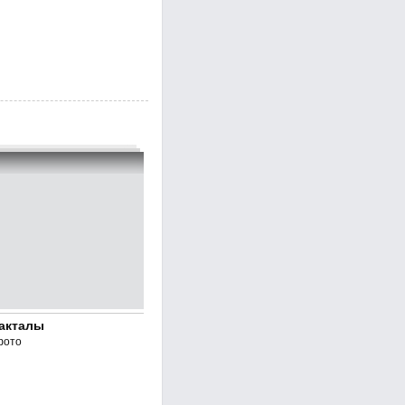
акталы
фото