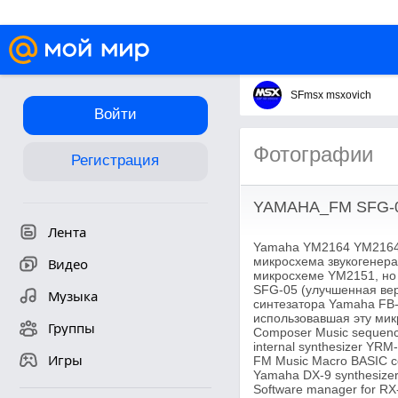
SFmsx msxovich
Войти
Фотографии
Регистрация
YAMAHA_FM SFG-0
Лента
Yamaha YM2164 YM2164, 
микросхема звукогенера
Видео
микросхеме YM2151, но 
SFG-05 (улучшенная вер
Музыка
синтезатора Yamaha FB-
использовавшая эту микр
Группы
Composer Music sequencer
internal synthesizer YRM
Игры
FM Music Macro BASIC co
Yamaha DX-9 synthesizer
Software manager for RX