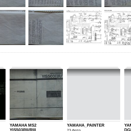
YAMAHA MS2
YAMAHA_PAINTER
YA
YIS503RII/RIII
DG
23 фото