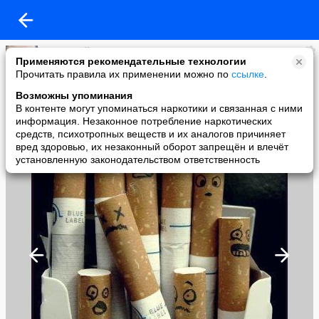
Железный Мякишь
Применяются рекомендательные технологии
added a photo
Прочитать правила их применении можно по
ссылке
.
06 Mar в 23:40
Возможны упоминания
В контенте могут упоминаться наркотики и связанная с ними
информация. Незаконное потребление наркотических
средств, психотропных веществ и их аналогов причиняет
вред здоровью, их незаконный оборот запрещён и влечёт
установленную законодательством ответственность