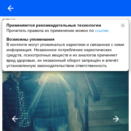
Акмаль)))
Применяются рекомендательные технологии
added a photo
Прочитать правила их применении можно по
ссылке
.
19 Feb в 16:03
Возможны упоминания
В контенте могут упоминаться наркотики и связанная с ними
информация. Незаконное потребление наркотических
средств, психотропных веществ и их аналогов причиняет
вред здоровью, их незаконный оборот запрещён и влечёт
установленную законодательством ответственность