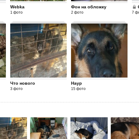
Webka
Фон на обложку
1 фото
2 фото
7 ф
Что нового
Наур
3 фото
15 фото