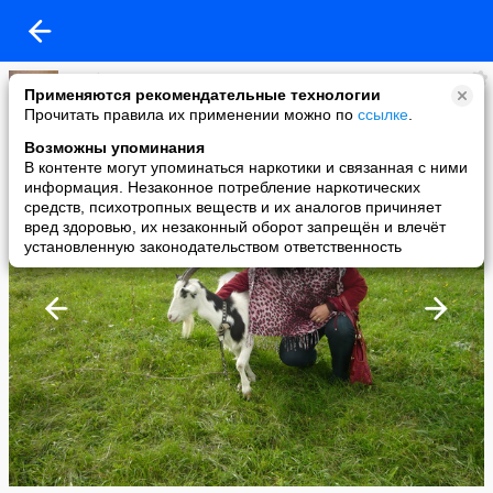
Альбертина Лангер
Применяются рекомендательные технологии
added a photo
Прочитать правила их применении можно по
ссылке
.
03 Oct в 00:04
Возможны упоминания
В контенте могут упоминаться наркотики и связанная с ними
информация. Незаконное потребление наркотических
средств, психотропных веществ и их аналогов причиняет
вред здоровью, их незаконный оборот запрещён и влечёт
установленную законодательством ответственность