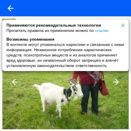
Альбертина Лангер
Применяются рекомендательные технологии
added a photo
Прочитать правила их применении можно по
ссылке
.
03 Oct в 00:04
Возможны упоминания
В контенте могут упоминаться наркотики и связанная с ними
информация. Незаконное потребление наркотических
средств, психотропных веществ и их аналогов причиняет
вред здоровью, их незаконный оборот запрещён и влечёт
установленную законодательством ответственность