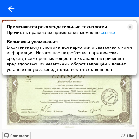
александр кривощёков
Применяются рекомендательные технологии
added a photo
Прочитать правила их применении можно по
ссылке
.
01 May в 23:30
Возможны упоминания
В контенте могут упоминаться наркотики и связанная с ними
информация. Незаконное потребление наркотических
средств, психотропных веществ и их аналогов причиняет
вред здоровью, их незаконный оборот запрещён и влечёт
установленную законодательством ответственность
Comment
Like