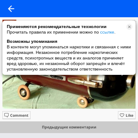
александр кривощёков
Применяются рекомендательные технологии
added a photo
Прочитать правила их применении можно по
ссылке
.
01 May в 23:30
Возможны упоминания
В контенте могут упоминаться наркотики и связанная с ними
информация. Незаконное потребление наркотических
средств, психотропных веществ и их аналогов причиняет
вред здоровью, их незаконный оборот запрещён и влечёт
установленную законодательством ответственность
Comment
Like
Предыдущие комментарии