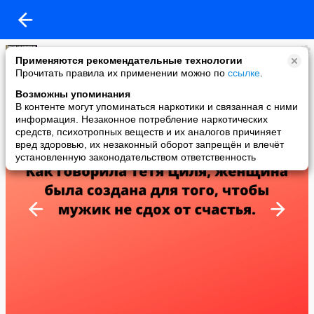
Алина Белова
Применяются рекомендательные технологии
added a photo
Прочитать правила их применении можно по
ссылке
.
14 Jul в 15:59
Возможны упоминания
В контенте могут упоминаться наркотики и связанная с ними
информация. Незаконное потребление наркотических
средств, психотропных веществ и их аналогов причиняет
вред здоровью, их незаконный оборот запрещён и влечёт
установленную законодательством ответственность