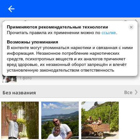
Все
Фотоальбомы
Применяются рекомендательные технологии
Прочитать правила их применении можно по
ссылке
.
Фото со мной
13 фото
Возможны упоминания
В контенте могут упоминаться наркотики и связанная с ними
Домашний аквариум
информация. Незаконное потребление наркотических
30 фото
средств, психотропных веществ и их аналогов причиняет
вред здоровью, их незаконный оборот запрещён и влечёт
установленную законодательством ответственность
Фон на обложку
1 фото
Все
Без названия