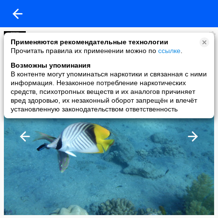
GOOIN
Применяются рекомендательные технологии
added a photo
Прочитать правила их применении можно по
ссылке
.
31 Oct в 20:32
Возможны упоминания
В контенте могут упоминаться наркотики и связанная с ними
информация. Незаконное потребление наркотических
средств, психотропных веществ и их аналогов причиняет
вред здоровью, их незаконный оборот запрещён и влечёт
установленную законодательством ответственность