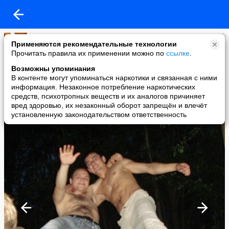
Артём Сапега
Применяются рекомендательные технологии
added a photo
Прочитать правила их применении можно по
ссылке
.
06 Jan в 20:01
Возможны упоминания
В контенте могут упоминаться наркотики и связанная с ними
информация. Незаконное потребление наркотических
средств, психотропных веществ и их аналогов причиняет
вред здоровью, их незаконный оборот запрещён и влечёт
установленную законодательством ответственность