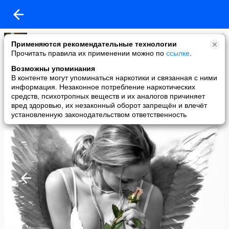
Екатерина Каневская
Применяются рекомендательные технологии
added a photo
Прочитать правила их применении можно по
ссылке
.
11 Apr в 17:57
Возможны упоминания
В контенте могут упоминаться наркотики и связанная с ними
информация. Незаконное потребление наркотических
средств, психотропных веществ и их аналогов причиняет
вред здоровью, их незаконный оборот запрещён и влечёт
установленную законодательством ответственность