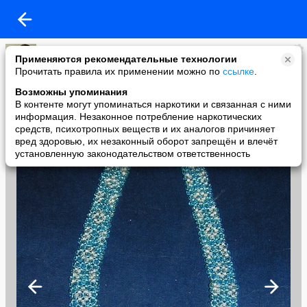
Аллевтина Жарикова
Применяются рекомендательные технологии
added a photo
Прочитать правила их применении можно по
ссылке
.
15 Oct в 12:05
Возможны упоминания
В контенте могут упоминаться наркотики и связанная с ними
информация. Незаконное потребление наркотических
средств, психотропных веществ и их аналогов причиняет
вред здоровью, их незаконный оборот запрещён и влечёт
установленную законодательством ответственность