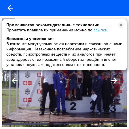
Валерий Петрович Озерян
Применяются рекомендательные технологии
added a photo
Прочитать правила их применении можно по
ссылке
.
21 Jan в 13:36
Возможны упоминания
В контенте могут упоминаться наркотики и связанная с ними
информация. Незаконное потребление наркотических
средств, психотропных веществ и их аналогов причиняет
вред здоровью, их незаконный оборот запрещён и влечёт
установленную законодательством ответственность