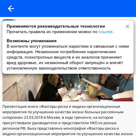
Информация
Применяются рекомендательные технологии
added a photo
Прочитать правила их применении можно по
ссылке
.
08 Apr в 17:52
Возможны упоминания
В контенте могут упоминаться наркотики и связанная с ними
информация. Незаконное потребление наркотических
средств, психотропных веществ и их аналогов причиняет
вред здоровью, их незаконный оборот запрещён и влечёт
установленную законодательством ответственность
Презентация книги «Факторы риска и медико-организационные
мероприятия по улучшению качества жизни больных рассеянным
склерозом» 23.03.2018 в Москве, в ходе тренинга, на котором
присутствовали руководители и представители НКО из разных
регионов РФ, была представлена монография «Факторы риска и
медико-организационные мероприятия по улучшению качества жизни