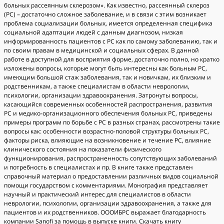
больных рассеянным склерозом». Как известно, рассеянный склероз
(РС) – достаточно сложное заболевание, и в связи с этим возникает
проблема социализации больных, имеется определенная специфика
социальной адаптации людей с данным диагнозом, низкая
информированность пациентов с РС как по самому заболеванию, так и
по своим правам в медицинской и социальных сферах. В данной
работе в доступной для восприятия форме, достаточно полно, но кратко
изложены вопросы, которые могут быть интересны как больным РС,
имеющим большой стаж заболевания, так и новичкам, их близким и
родственникам, а также специалистам в области неврологии,
психологии, организации здравоохранения. Затронуты вопросы,
касающийся современных особенностей распространения, развития
РС и медико-организационного обеспечения больных РС, приведены
примеры программ по борьбе с РС в разных странах, рассмотрены такие
вопросы как: особенности возрастно-половой структуры больных РС,
факторы риска, влияющие на возникновение и течение РС, влияние
клинического состояния на показатели физического
функционирования, распространенность сопутствующих заболеваний
и потребность в специалистах и пр. В книге также представлен
справочный материал о предоставлении различных видов социальной
помощи государством с комментариями. Монография представляет
научный и практический интерес для специалистов в области
неврологии, психологии, организации здравоохранения, а также для
пациентов и их родственников. ОООИБРС выражает благодарность
компании Sanofi за помощь в выпуске книги. Скачать книгу