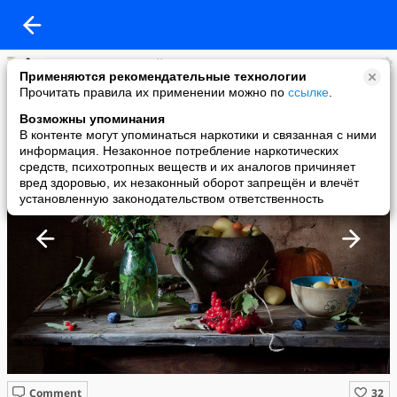
Просто счастливый
Применяются рекомендательные технологии
added a photo
Прочитать правила их применении можно по
ссылке
.
29 Jan в 20:06
Возможны упоминания
В контенте могут упоминаться наркотики и связанная с ними
информация. Незаконное потребление наркотических
средств, психотропных веществ и их аналогов причиняет
вред здоровью, их незаконный оборот запрещён и влечёт
установленную законодательством ответственность
Comment