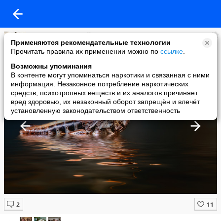
Просто счастливый
Применяются рекомендательные технологии
added a photo
Прочитать правила их применении можно по
ссылке
.
09 Aug в 22:57
Возможны упоминания
В контенте могут упоминаться наркотики и связанная с ними
информация. Незаконное потребление наркотических
средств, психотропных веществ и их аналогов причиняет
вред здоровью, их незаконный оборот запрещён и влечёт
установленную законодательством ответственность